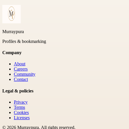
Murraypura
Profiles & bookmarking
Company
About
Careers
Community
Contact
Legal & policies
Privacy
Terms
Cookies
Licenses
©
2026
Murraypura
. All rights reserved.