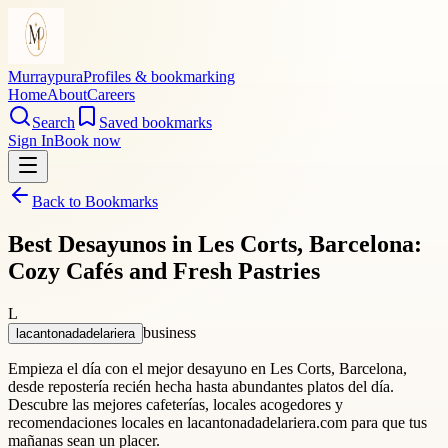
Murraypura
Profiles & bookmarking
Home
About
Careers
Search
Saved bookmarks
Sign In
Book now
Back to Bookmarks
Best Desayunos in Les Corts, Barcelona:
Cozy Cafés and Fresh Pastries
L
business
lacantonadadelariera
Empieza el día con el mejor desayuno en Les Corts, Barcelona, ​​
desde repostería recién hecha hasta abundantes platos del día.
Descubre las mejores cafeterías, locales acogedores y
recomendaciones locales en lacantonadadelariera.com para que tus
mañanas sean un placer.