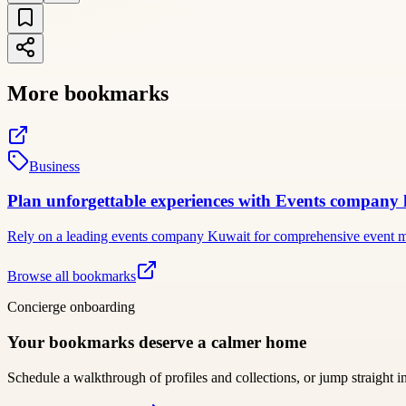
More bookmarks
Business
Plan unforgettable experiences with Events company k
Rely on a leading events company Kuwait for comprehensive event ma
Browse all bookmarks
Concierge onboarding
Your bookmarks deserve a calmer home
Schedule a walkthrough of profiles and collections, or jump straight i