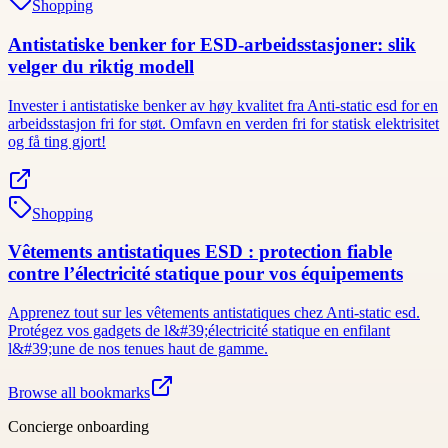
Shopping
Antistatiske benker for ESD-arbeidsstasjoner: slik
velger du riktig modell
Invester i antistatiske benker av høy kvalitet fra Anti-static esd for en
arbeidsstasjon fri for støt. Omfavn en verden fri for statisk elektrisitet
og få ting gjort!
Shopping
Vêtements antistatiques ESD : protection fiable
contre l’électricité statique pour vos équipements
Apprenez tout sur les vêtements antistatiques chez Anti-static esd.
Protégez vos gadgets de l&#39;électricité statique en enfilant
l&#39;une de nos tenues haut de gamme.
Browse all bookmarks
Concierge onboarding